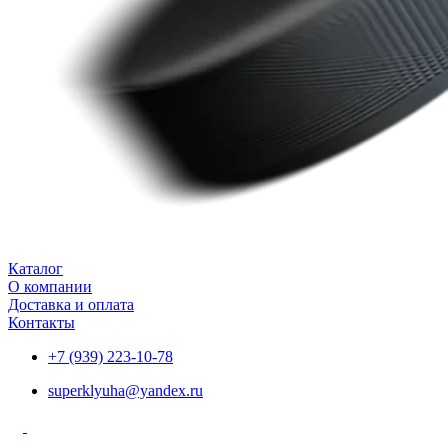
Каталог
О компании
Доставка и оплата
Контакты
+7 (939) 223-10-78
superklyuha@yandex.ru