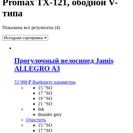
Promax TX-121, ободной V-
типа
Показаны все результаты (4)
Прогулочный велосипед Jamis
ALLEGRO A3
Этот
53 988
₽
Выберите параметры
товар
15 "SO
имеет
17 "SO
несколько
19 "SO
вариаций.
21 "SO
Опции
Ink
можно
thunder grey
выбрать
Очистить
на
15 "SO
странице
17 "SO