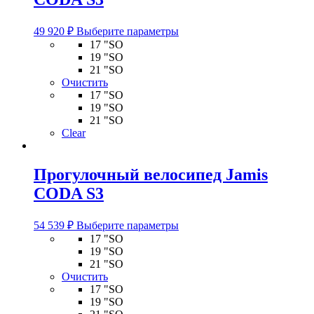
Этот
49 920
₽
Выберите параметры
товар
17 "SO
имеет
19 "SO
несколько
21 "SO
вариаций.
Очистить
Опции
17 "SO
можно
19 "SO
выбрать
21 "SO
на
Clear
странице
товара.
Прогулочный велосипед Jamis
CODA S3
Этот
54 539
₽
Выберите параметры
товар
17 "SO
имеет
19 "SO
несколько
21 "SO
вариаций.
Очистить
Опции
17 "SO
можно
19 "SO
выбрать