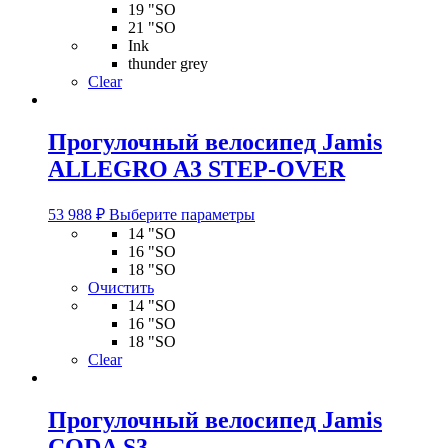
товара.
19 "SO
21 "SO
Ink
thunder grey
Clear
Прогулочный велосипед Jamis
ALLEGRO A3 STEP-OVER
Этот
53 988
₽
Выберите параметры
товар
14 "SO
имеет
16 "SO
несколько
18 "SO
вариаций.
Очистить
Опции
14 "SO
можно
16 "SO
выбрать
18 "SO
на
Clear
странице
товара.
Прогулочный велосипед Jamis
CODA S3