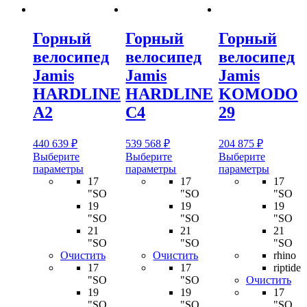
Горный
Горный
Горный
велосипед
велосипед
велосипед
Jamis
Jamis
Jamis
HARDLINE
HARDLINE
KOMODO
A2
C4
29
440 639
₽
539 568
₽
204 875
₽
Выберите
Выберите
Выберите
Этот
Этот
Этот
параметры
параметры
параметры
товар
товар
товар
17
17
17
имеет
имеет
имеет
"SO
"SO
"SO
несколько
несколько
несколь
19
19
19
вариаций.
вариаций.
вариаци
"SO
"SO
"SO
Опции
Опции
Опции
21
21
21
можно
можно
можно
"SO
"SO
"SO
выбрать
выбрать
выбрать
Очистить
Очистить
rhino
на
на
на
17
17
riptide
странице
странице
страниц
"SO
"SO
Очистить
товара.
товара.
товара.
19
19
17
"SO
"SO
"SO