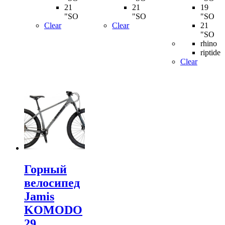
21
21
19
"SO
"SO
"SO
Clear
Clear
21
"SO
rhino
riptide
Clear
Горный
велосипед
Jamis
KOMODO
29