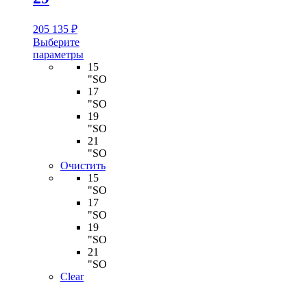
205 135
₽
Выберите
Этот
параметры
товар
15
имеет
"SO
несколько
17
вариаций.
"SO
Опции
19
можно
"SO
выбрать
21
на
"SO
странице
Очистить
товара.
15
"SO
17
"SO
19
"SO
21
"SO
Clear