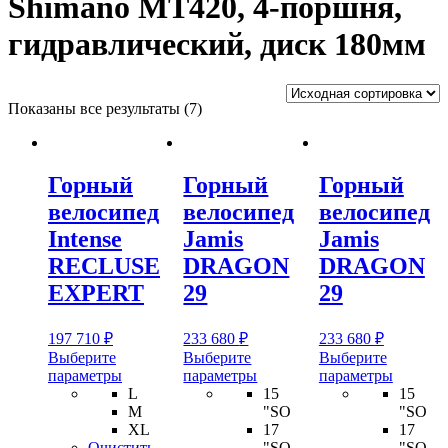
Shimano MT420, 4-поршня,
гидравлический, диск 180мм
Показаны все результаты (7)
Горный
Горный
Горный
велосипед
велосипед
велосипед
Intense
Jamis
Jamis
RECLUSE
DRAGON
DRAGON
EXPERT
29
29
197 710
₽
233 680
₽
233 680
₽
Выберите
Выберите
Выберите
Этот
Этот
Этот
параметры
параметры
параметры
товар
товар
товар
L
15
15
имеет
имеет
имеет
M
"SO
"SO
несколько
несколько
несколь
XL
17
17
вариаций.
вариаций.
вариаци
Очистить
"SO
"SO