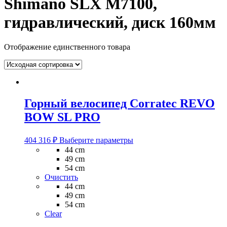
Shimano SLX M7100,
гидравлический, диск 160мм
Отображение единственного товара
Горный велосипед Corratec REVO
BOW SL PRO
Этот
404 316
₽
Выберите параметры
товар
44 cm
имеет
49 cm
несколько
54 cm
вариаций.
Очистить
Опции
44 cm
можно
49 cm
выбрать
54 cm
на
Clear
странице