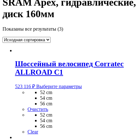
SRAM Apex, гидравлические,
диск 160мм
Показаны все результаты (3)
Шоссейный велосипед Corratec
ALLROAD C1
Этот
523 116
₽
Выберите параметры
товар
52 cm
имеет
54 cm
несколько
56 cm
вариаций.
Очистить
Опции
52 cm
можно
54 cm
выбрать
56 cm
на
Clear
странице