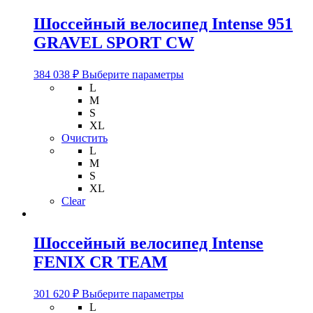
товара.
Шоссейный велосипед Intense 951
GRAVEL SPORT CW
Этот
384 038
₽
Выберите параметры
товар
L
имеет
M
несколько
S
вариаций.
XL
Опции
Очистить
можно
L
выбрать
M
на
S
странице
XL
товара.
Clear
Шоссейный велосипед Intense
FENIX CR TEAM
Этот
301 620
₽
Выберите параметры
товар
L