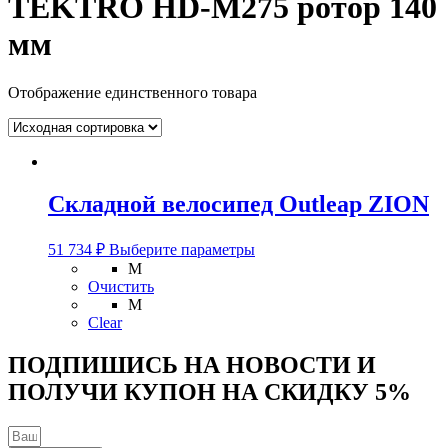
TEKTRO HD-M275 ротор 140
мм
Отображение единственного товара
Складной велосипед Outleap ZION
Этот
51 734
₽
Выберите параметры
товар
M
имеет
Очистить
несколько
M
вариаций.
Clear
Опции
можно
ПОДПИШИСЬ НА НОВОСТИ И
выбрать
ПОЛУЧИ КУПОН НА
СКИДКУ 5%
на
странице
товара.