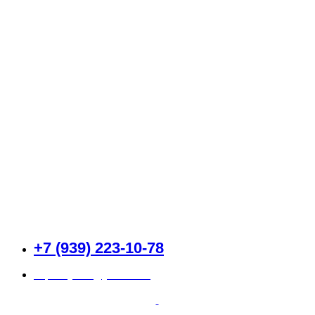
Каталог
О компании
Доставка и оплата
Контакты
+7 (939) 223-10-78
superklyuha@yandex.ru