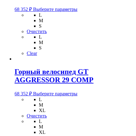
Этот
68 352
₽
Выберите параметры
товар
L
имеет
M
несколько
S
вариаций.
Очистить
Опции
L
можно
M
выбрать
S
на
Clear
странице
товара.
Горный велосипед GT
AGGRESSOR 29 COMP
Этот
68 352
₽
Выберите параметры
товар
L
имеет
M
несколько
XL
вариаций.
Очистить
Опции
L
можно
M
выбрать
XL