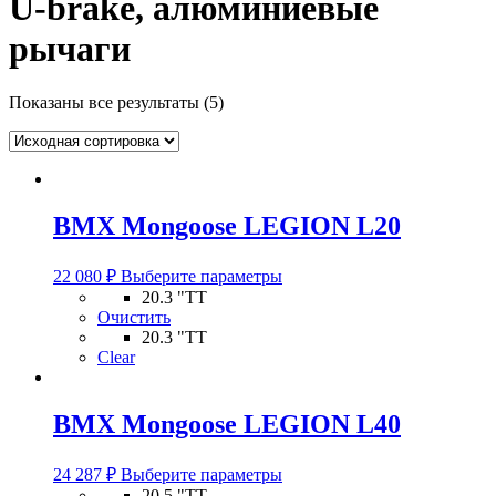
U-brake, алюминиевые
рычаги
Показаны все результаты (5)
BMX Mongoose LEGION L20
Этот
22 080
₽
Выберите параметры
товар
20.3 "TT
имеет
Очистить
несколько
20.3 "TT
вариаций.
Clear
Опции
можно
выбрать
BMX Mongoose LEGION L40
на
странице
Этот
товара.
24 287
₽
Выберите параметры
товар
20.5 "TT