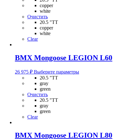
имеет
copper
несколько
white
вариаций.
Очистить
Опции
20.5 "TT
можно
copper
выбрать
white
на
Clear
странице
товара.
BMX Mongoose LEGION L60
Этот
26 975
₽
Выберите параметры
товар
20.5 "TT
имеет
gray
несколько
green
вариаций.
Очистить
Опции
20.5 "TT
можно
gray
выбрать
green
на
Clear
странице
товара.
BMX Mongoose LEGION L80