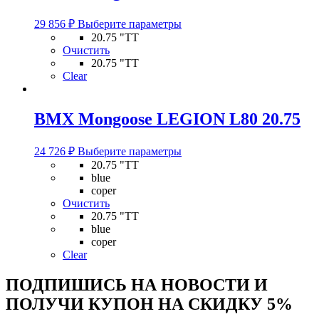
Этот
29 856
₽
Выберите параметры
товар
20.75 "TT
имеет
Очистить
несколько
20.75 "TT
вариаций.
Clear
Опции
можно
выбрать
BMX Mongoose LEGION L80 20.75
на
странице
Этот
товара.
24 726
₽
Выберите параметры
товар
20.75 "TT
имеет
blue
несколько
coper
вариаций.
Очистить
Опции
20.75 "TT
можно
blue
выбрать
coper
на
Clear
странице
товара.
ПОДПИШИСЬ НА НОВОСТИ И
ПОЛУЧИ КУПОН НА
СКИДКУ 5%