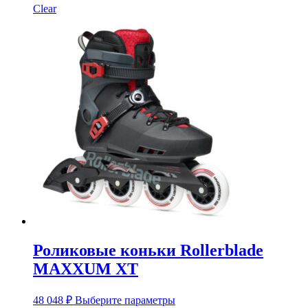
странице
Clear
товара.
Роликовые коньки Rollerblade
MAXXUM XT
Этот
48 048
₽
Выберите параметры