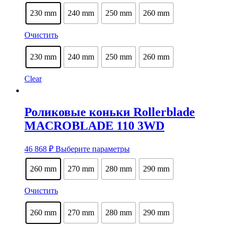
товар
имеет
230 mm
240 mm
250 mm
260 mm
несколько
вариаций.
Очистить
Опции
можно
выбрать
230 mm
240 mm
250 mm
260 mm
на
странице
Clear
товара.
Роликовые коньки Rollerblade
MACROBLADE 110 3WD
Этот
46 868
₽
Выберите параметры
товар
имеет
260 mm
270 mm
280 mm
290 mm
несколько
вариаций.
Очистить
Опции
можно
выбрать
260 mm
270 mm
280 mm
290 mm
на