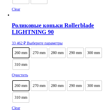
Clear
Роликовые коньки Rollerblade
LIGHTNING 90
Этот
33 462
₽
Выберите параметры
товар
имеет
260 mm
270 mm
280 mm
290 mm
300 mm
несколько
вариаций.
Опции
310 mm
можно
выбрать
Очистить
на
странице
260 mm
270 mm
280 mm
290 mm
300 mm
товара.
310 mm
Clear