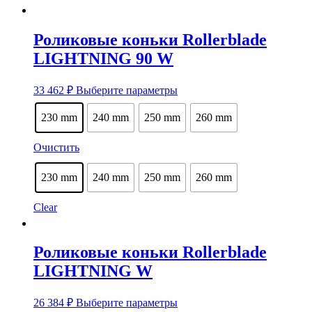
Роликовые коньки Rollerblade
LIGHTNING 90 W
Этот
33 462
₽
Выберите параметры
товар
имеет
230 mm
240 mm
250 mm
260 mm
несколько
вариаций.
Очистить
Опции
можно
выбрать
230 mm
240 mm
250 mm
260 mm
на
странице
Clear
товара.
Роликовые коньки Rollerblade
LIGHTNING W
Этот
26 384
₽
Выберите параметры