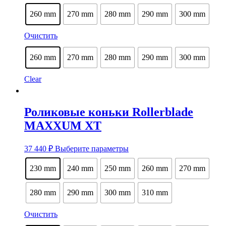
товар
имеет
260 mm
270 mm
280 mm
290 mm
300 mm
несколько
вариаций.
Очистить
Опции
можно
выбрать
260 mm
270 mm
280 mm
290 mm
300 mm
на
странице
Clear
товара.
Роликовые коньки Rollerblade
MAXXUM XT
Этот
37 440
₽
Выберите параметры
товар
имеет
230 mm
240 mm
250 mm
260 mm
270 mm
несколько
вариаций.
Опции
280 mm
290 mm
300 mm
310 mm
можно
выбрать
Очистить
на