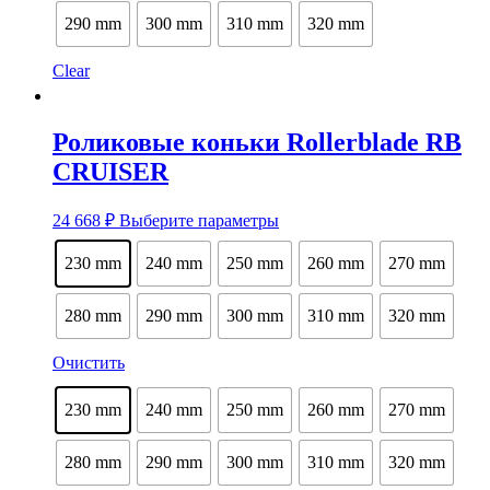
290 mm
300 mm
310 mm
320 mm
Clear
Роликовые коньки Rollerblade RB
CRUISER
Этот
24 668
₽
Выберите параметры
товар
имеет
230 mm
240 mm
250 mm
260 mm
270 mm
несколько
вариаций.
Опции
280 mm
290 mm
300 mm
310 mm
320 mm
можно
выбрать
Очистить
на
странице
230 mm
240 mm
250 mm
260 mm
270 mm
товара.
280 mm
290 mm
300 mm
310 mm
320 mm