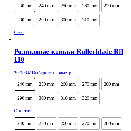
странице
230 mm
240 mm
250 mm
260 mm
270 mm
товара.
280 mm
290 mm
300 mm
310 mm
Clear
Роликовые коньки Rollerblade RB
110
Этот
30 908
₽
Выберите параметры
товар
имеет
240 mm
250 mm
260 mm
270 mm
280 mm
несколько
вариаций.
Опции
290 mm
300 mm
310 mm
320 mm
можно
выбрать
Очистить
на
странице
240 mm
250 mm
260 mm
270 mm
280 mm
товара.