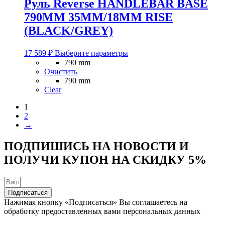
Руль Reverse HANDLEBAR BASE
790MM 35MM/18MM RISE
(BLACK/GREY)
Этот
17 589
₽
Выберите параметры
товар
790 mm
имеет
Очистить
несколько
790 mm
вариаций.
Clear
Опции
можно
1
выбрать
2
на
→
странице
товара.
ПОДПИШИСЬ НА НОВОСТИ И
ПОЛУЧИ КУПОН НА
СКИДКУ 5%
Подписаться
Нажимая кнопку «Подписаться» Вы соглашаетесь на
обработку предоставленных вами персональных данных