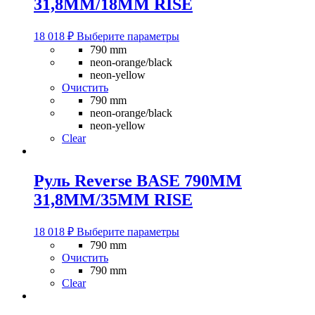
31,8MM/18MM RISE
Этот
18 018
₽
Выберите параметры
товар
790 mm
имеет
neon-orange/black
несколько
neon-yellow
вариаций.
Очистить
Опции
790 mm
можно
neon-orange/black
выбрать
neon-yellow
на
Clear
странице
товара.
Руль Reverse BASE 790MM
31,8MM/35MM RISE
Этот
18 018
₽
Выберите параметры
товар
790 mm
имеет
Очистить
несколько
790 mm
вариаций.
Clear
Опции
можно