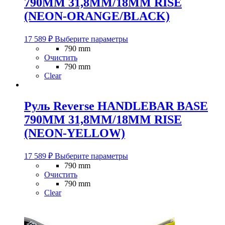
790MM 31,8MM/18MM RISE
странице
товара.
(NEON-ORANGE/BLACK)
Этот
17 589
₽
Выберите параметры
товар
790 mm
имеет
Очистить
несколько
790 mm
вариаций.
Clear
Опции
можно
выбрать
Руль Reverse HANDLEBAR BASE
на
790MM 31,8MM/18MM RISE
странице
товара.
(NEON-YELLOW)
Этот
17 589
₽
Выберите параметры
товар
790 mm
имеет
Очистить
несколько
790 mm
вариаций.
Clear
Опции
можно
выбрать