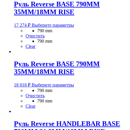
выбрать
Руль Reverse BASE 790MM
на
35MM/18MM RISE
странице
товара.
Этот
17 274
₽
Выберите параметры
товар
790 mm
имеет
Очистить
несколько
790 mm
вариаций.
Clear
Опции
можно
выбрать
Руль Reverse BASE 790MM
на
35MM/18MM RISE
странице
товара.
Этот
18 018
₽
Выберите параметры
товар
790 mm
имеет
Очистить
несколько
790 mm
вариаций.
Clear
Опции
можно
выбрать
Руль Reverse HANDLEBAR BASE
на