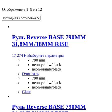
Отображение 1–9 из 12
Руль Reverse BASE 790MM
31,8MM/18MM RISE
Этот
17 274
₽
Выберите параметры
товар
790 mm
имеет
neon yellow/black
несколько
neon-orange/black
вариаций.
Очистить
Опции
790 mm
можно
neon yellow/black
выбрать
neon-orange/black
на
Clear
странице
товара.
Руль Reverse BASE 790MM