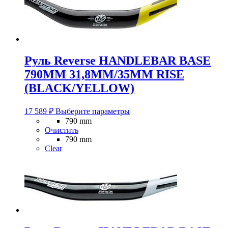
на
странице
товара.
Руль Reverse HANDLEBAR BASE
790MM 31,8MM/35MM RISE
(BLACK/YELLOW)
Этот
17 589
₽
Выберите параметры
товар
790 mm
имеет
Очистить
несколько
790 mm
вариаций.
Clear
Опции
можно
выбрать
на
странице
товара.