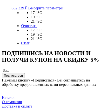
Этот
632 339
₽
Выберите параметры
товар
17 "SO
имеет
19 "SO
несколько
21 "SO
вариаций.
Очистить
Опции
17 "SO
можно
19 "SO
выбрать
21 "SO
на
Clear
странице
товара.
ПОДПИШИСЬ НА НОВОСТИ И
ПОЛУЧИ КУПОН НА
СКИДКУ 5%
Подписаться
Нажимая кнопку «Подписаться» Вы соглашаетесь на
обработку предоставленных вами персональных данных
Каталог
О компании
Доставка и оплата