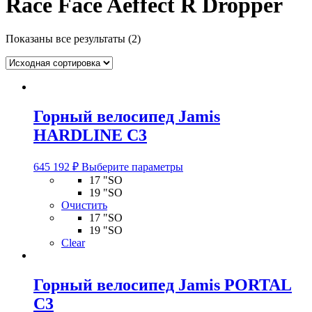
Race Face Aeffect R Dropper
Показаны все результаты (2)
Горный велосипед Jamis
HARDLINE C3
Этот
645 192
₽
Выберите параметры
товар
17 "SO
имеет
19 "SO
несколько
Очистить
вариаций.
17 "SO
Опции
19 "SO
можно
Clear
выбрать
на
странице
Горный велосипед Jamis PORTAL
товара.
C3