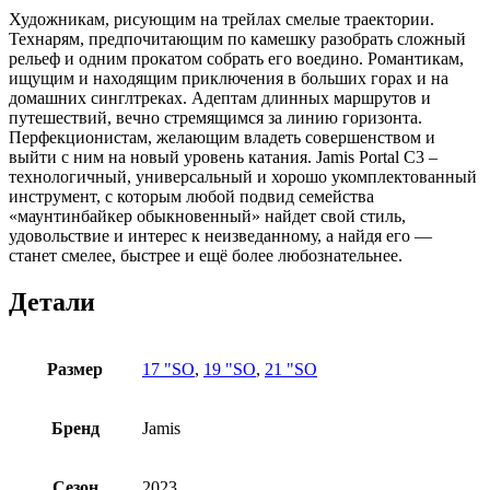
Художникам, рисующим на трейлах смелые траектории.
Технарям, предпочитающим по камешку разобрать сложный
рельеф и одним прокатом собрать его воедино. Романтикам,
ищущим и находящим приключения в больших горах и на
домашних синглтреках. Адептам длинных маршрутов и
путешествий, вечно стремящимся за линию горизонта.
Перфекционистам, желающим владеть совершенством и
выйти с ним на новый уровень катания. Jamis Portal C3 –
технологичный, универсальный и хорошо укомплектованный
инструмент, с которым любой подвид семейства
«маунтинбайкер обыкновенный» найдет свой стиль,
удовольствие и интерес к неизведанному, а найдя его —
станет смелее, быстрее и ещё более любознательнее.
Детали
Размер
17 "SO
,
19 "SO
,
21 "SO
Бренд
Jamis
Сезон
2023