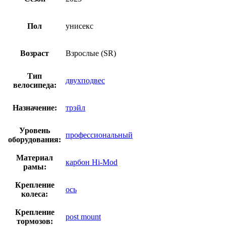
Пол
унисекс
Возраст
Взрослые (SR)
Тип
двухподвес
велосипеда:
Назначение:
трэйл
Уровень
профессиональный
оборудования:
Материал
карбон Hi-Mod
рамы:
Крепление
ось
колеса:
Крепление
post mount
тормозов: