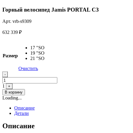
Горный велосипед Jamis PORTAL C3
Арт. vrb-s9309
632 339
₽
17 "SO
19 "SO
Размер
21 "SO
Очистить
Quantity
-
1
+
В корзину
Loading...
Описание
Детали
Описание