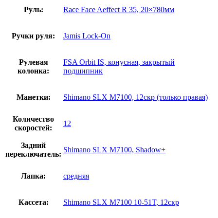
Руль:
Race Face Aeffect R 35, 20×780мм
Ручки руля:
Jamis Lock-On
Рулевая
FSA Orbit IS, конусная, закрытый
колонка:
подшипник
Манетки:
Shimano SLX M7100, 12скр (только правая)
Количество
12
скоростей:
Задний
Shimano SLX M7100, Shadow+
переключатель:
Лапка:
средняя
Кассета:
Shimano SLX M7100 10-51T, 12скр