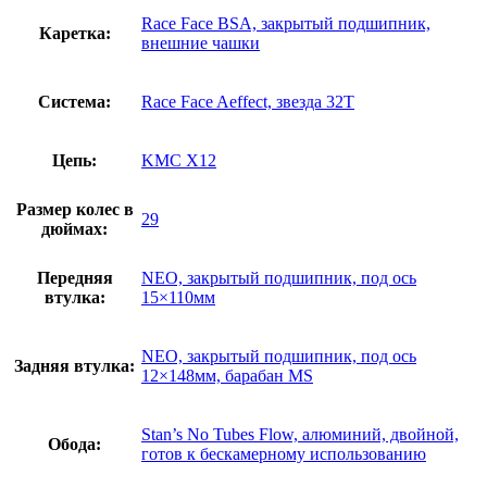
Race Face BSA, закрытый подшипник,
Каретка:
внешние чашки
Система:
Race Face Aeffect, звезда 32T
Цепь:
KMC X12
Размер колес в
29
дюймах:
Передняя
NEO, закрытый подшипник, под ось
втулка:
15×110мм
NEO, закрытый подшипник, под ось
Задняя втулка:
12×148мм, барабан MS
Stan’s No Tubes Flow, алюминий, двойной,
Обода:
готов к бескамерному использованию