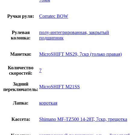
Ручки руля:
Corratec BOW
Рулевая
полу-интегрированная, закрытый
колонка:
подшипник
Манетки:
MicroSHIFT MS29, 7скр (только правая)
Количество
7
скоростей:
Задний
MicroSHIFT M21SS
переключатель:
Лапка:
короткая
Кассета:
Shimano MF-TZ500 14-28Т, 7скр, трещотка