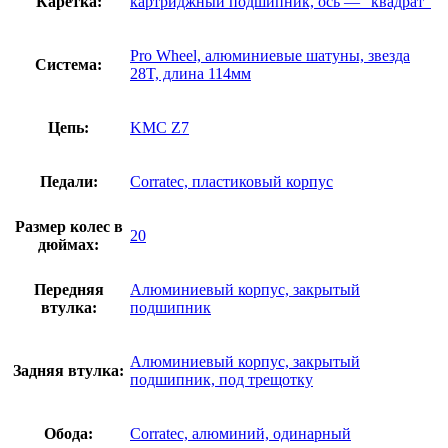
Каретка:
картриджный подшипник, ось — "квадрат"
Pro Wheel, алюминиевые шатуны, звезда
Система:
28T, длина 114мм
Цепь:
KMC Z7
Педали:
Corratec, пластиковый корпус
Размер колес в
20
дюймах:
Передняя
Алюминиевый корпус, закрытый
втулка:
подшипник
Алюминиевый корпус, закрытый
Задняя втулка:
подшипник, под трещотку
Обода:
Corratec, алюминий, одинарный