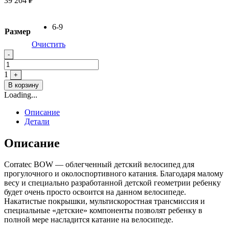
39 204
₽
6-9
Размер
Очистить
Quantity
-
1
+
В корзину
Loading...
Описание
Детали
Описание
Corratec BOW — облегченный детский велосипед для
прогулочного и околоспортивного катания. Благодаря малому
весу и специально разработанной детской геометрии ребенку
будет очень просто освоится на данном велосипеде.
Накатистые покрышки, мультискоростная трансмиссия и
специальные «детские» компоненты позволят ребенку в
полной мере насладится катание на велосипеде.