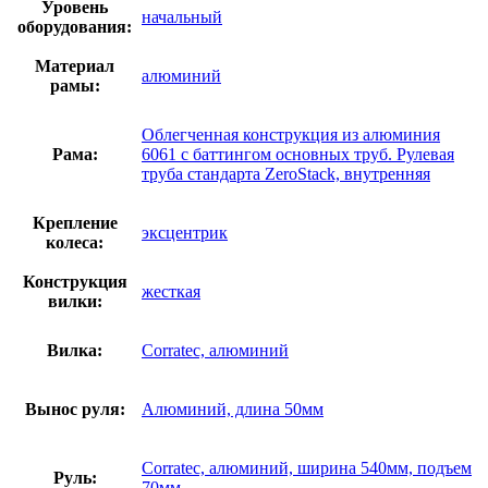
Уровень
начальный
оборудования:
Материал
алюминий
рамы:
Облегченная конструкция из алюминия
Рама:
6061 с баттингом основных труб. Рулевая
труба стандарта ZeroStack, внутренняя
Крепление
эксцентрик
колеса:
Конструкция
жесткая
вилки:
Вилка:
Corratec, алюминий
Вынос руля:
Алюминий, длина 50мм
Corratec, алюминий, ширина 540мм, подъем
Руль:
70мм