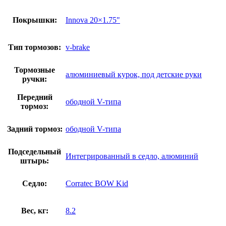
Покрышки:
Innova 20×1.75"
Тип тормозов:
v-brake
Тормозные
алюминиевый курок, под детские руки
ручки:
Передний
ободной V-типа
тормоз:
Задний тормоз:
ободной V-типа
Подседельный
Интегрированный в седло, алюминий
штырь:
Седло:
Corratec BOW Kid
Вес, кг:
8.2