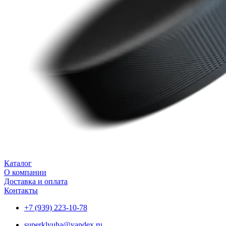
Каталог
О компании
Доставка и оплата
Контакты
+7 (939) 223-10-78
superklyuha@yandex.ru