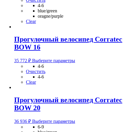
Очистить
Опции
4-6
можно
blue/green
выбрать
oragne/purple
на
Clear
странице
товара.
Прогулочный велосипед Corratec
BOW 16
Этот
35 772
₽
Выберите параметры
товар
4-6
имеет
Очистить
несколько
4-6
вариаций.
Clear
Опции
можно
выбрать
Прогулочный велосипед Corratec
на
BOW 20
странице
товара.
Этот
36 936
₽
Выберите параметры
товар
6-9
имеет