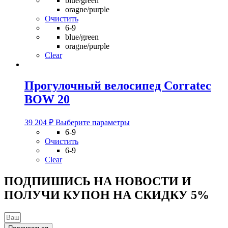
blue/green
несколько
oragne/purple
вариаций.
Очистить
Опции
6-9
можно
blue/green
выбрать
oragne/purple
на
Clear
странице
товара.
Прогулочный велосипед Corratec
BOW 20
Этот
39 204
₽
Выберите параметры
товар
6-9
имеет
Очистить
несколько
6-9
вариаций.
Clear
Опции
можно
ПОДПИШИСЬ НА НОВОСТИ И
выбрать
ПОЛУЧИ КУПОН НА
СКИДКУ 5%
на
странице
товара.