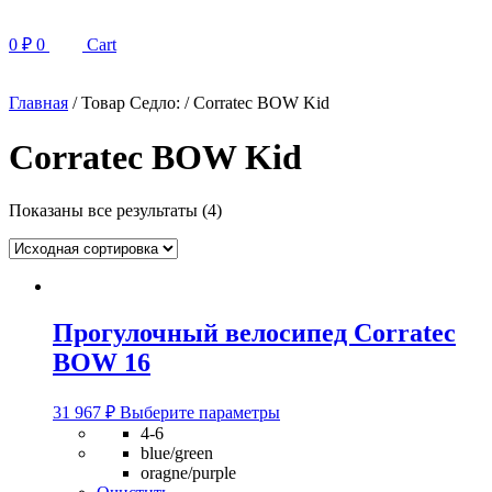
0
₽
0
Cart
Главная
/ Товар Седло: / Corratec BOW Kid
Corratec BOW Kid
Показаны все результаты (4)
Прогулочный велосипед Corratec
BOW 16
Этот
31 967
₽
Выберите параметры
товар
4-6
имеет
blue/green
несколько
oragne/purple
вариаций.